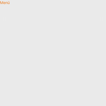
Menü
Trendfarbe 2025
Das Jahr 2025 bringt eine aufregende Palette moderner,
harmonischer und inspirierender Farbtrends mit sich.