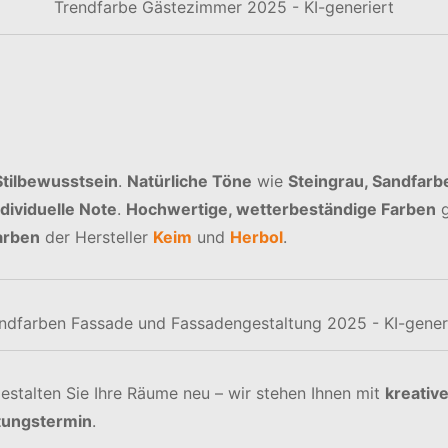
Trendfarbe Gästezimmer 2025 - KI-generiert
Stilbewusstsein
.
Natürliche Töne
wie
Steingrau, Sandfarb
ndividuelle Note
.
Hochwertige, wetterbeständige Farben
g
arben
der Hersteller
Keim
und
Herbol
.
ndfarben Fassade und Fassadengestaltung 2025 - KI-gener
gestalten Sie Ihre Räume neu – wir stehen Ihnen mit
kreativ
tungstermin
.