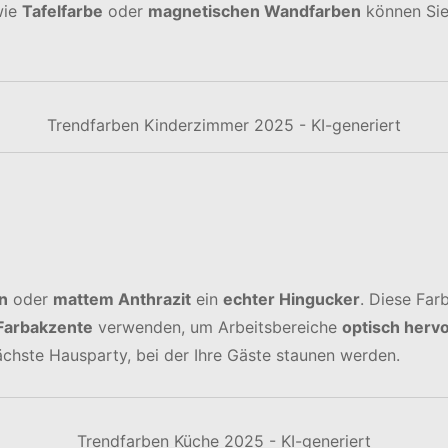
ie
Tafelfarbe
oder
magnetischen Wandfarben
können Si
Trendfarben Kinderzimmer 2025 - KI-generiert
n
oder
mattem Anthrazit
ein
echter Hingucker
. Diese Fa
 Farbakzente
verwenden, um Arbeitsbereiche
optisch herv
nächste Hausparty, bei der Ihre Gäste staunen werden.
Trendfarben Küche 2025 - KI-generiert