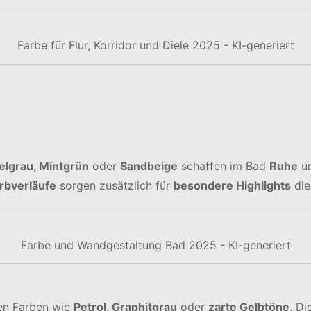
Farbe für Flur, Korridor und Diele 2025 - KI-generiert
elgrau, Mintgrün
oder
Sandbeige
schaffen im Bad
Ruhe
u
rbverläufe
sorgen zusätzlich für
besondere Highlights
die
Farbe und Wandgestaltung Bad 2025 - KI-generiert
en Farben wie
Petrol, Graphitgrau
oder
zarte Gelbtöne
. Di