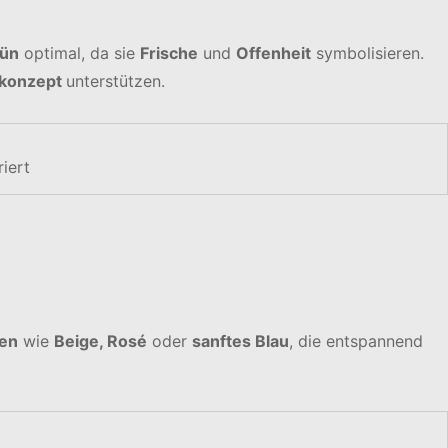
ün
optimal, da sie
Frische
und
Offenheit
symbolisieren.
tkonzept
unterstützen.
iert
ben
wie
Beige, Rosé
oder
sanftes Blau
, die entspannend