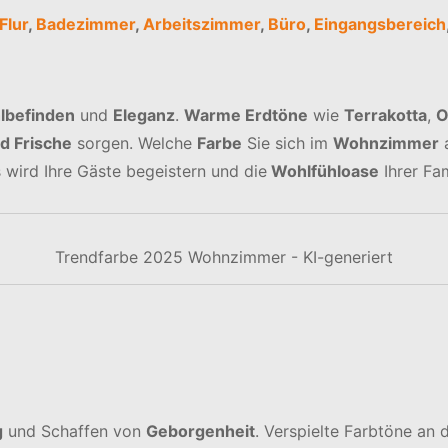
Flur
,
Badezimmer
,
Arbeitszimmer
,
Büro
,
Eingangsbereich
lbefinden
und
Eleganz
.
Warme Erdtöne
wie
Terrakotta
,
O
d Frische
sorgen. Welche
Farbe
Sie sich im
Wohnzimmer
a
s wird Ihre Gäste begeistern und die
Wohlfühloase
Ihrer Fam
Trendfarbe 2025 Wohnzimmer - KI-generiert
g
und Schaffen von
Geborgenheit
. Verspielte Farbtöne an