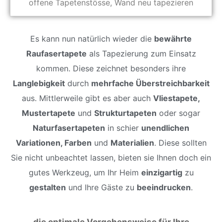
offene Tapetenstösse, Wand neu tapezieren
Es kann nun natürlich wieder die
bewährte
Raufasertapete
als Tapezierung zum Einsatz
kommen. Diese zeichnet besonders ihre
Langlebigkeit
durch
mehrfache Überstreichbarkeit
aus. Mittlerweile gibt es aber auch
Vliestapete,
Mustertapete
und
Strukturtapeten
oder sogar
Naturfasertapeten
in schier
unendlichen
Variationen, Farben
und
Materialien
. Diese sollten
Sie nicht unbeachtet lassen, bieten sie Ihnen doch ein
gutes Werkzeug, um Ihr Heim
einzigartig
zu
gestalten
und Ihre Gäste zu
beeindrucken
.
die optimale Vorgehensweise für Ihre